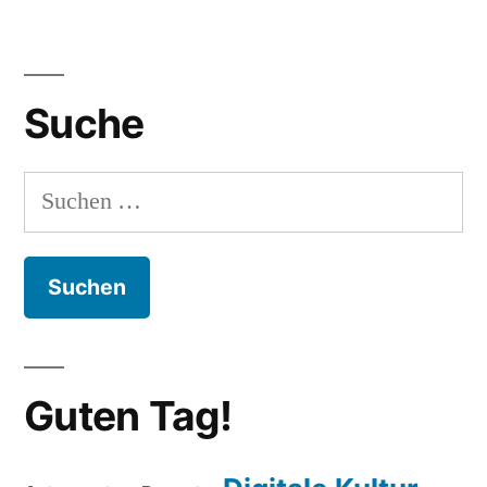
36
Soyuz
TMA-
Suche
09M
Rollout
Suchen
nach:
Guten Tag!