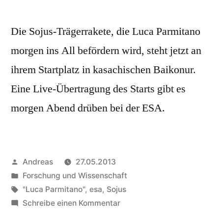
Die Sojus-Trägerrakete, die Luca Parmitano
morgen ins All befördern wird, steht jetzt an
ihrem Startplatz in kasachischen Baikonur.
Eine Live-Übertragung des Starts gibt es
morgen Abend drüben bei der ESA.
Veröffentlicht
Andreas
27.05.2013
von
Veröffentlicht
Forschung und Wissenschaft
in
Schlagwörter:
"Luca Parmitano"
,
esa
,
Sojus
zu
Schreibe einen Kommentar
Expedition