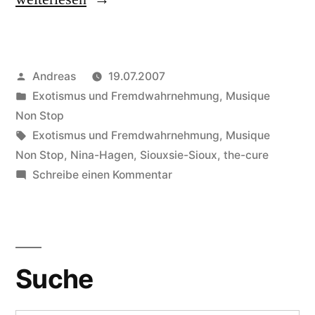
Sioux
–
Veröffentlicht
Andreas
19.07.2007
Into
von
Veröffentlicht
Exotismus und Fremdwahrnehmung
,
Musique
a
in
Non Stop
Swan“
Schlagwörter:
Exotismus und Fremdwahrnehmung
,
Musique
Non Stop
,
Nina-Hagen
,
Siouxsie-Sioux
,
the-cure
zu
Schreibe einen Kommentar
Siouxsie
Sioux
–
Into
Suche
a
Swan