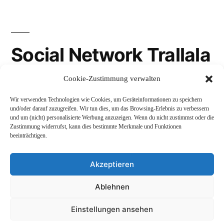
Social Network Trallala
Cookie-Zustimmung verwalten
Gravatar
Wir verwenden Technologien wie Cookies, um Geräteinformationen zu speichern
LinkedIn
und/oder darauf zuzugreifen. Wir tun dies, um das Browsing-Erlebnis zu verbessern
und um (nicht) personalisierte Werbung anzuzeigen. Wenn du nicht zustimmst oder die
Mastodon
Zustimmung widerrufst, kann dies bestimmte Merkmale und Funktionen
beeinträchtigen.
Akzeptieren
Andreas Schepers
,
Stolz präsentiert von WordPress.
Ablehnen
Datenschutzerklärung
Profil
Namenskunde
Einstellungen ansehen
Impressum und Rechtliches