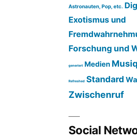
Dig
Astronauten, Pop, etc.
Exotismus und
Fremdwahrnehm
Forschung und W
Musiq
Medien
generiert
Standard
Wa
Refreshed
Zwischenruf
Social Netwo