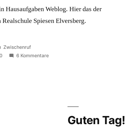
 Ein Hausaufgaben Weblog. Hier das der
 Realschule Spiesen Elversberg.
Veröffentlicht
Zwischenruf
in
zu
0
6 Kommentare
Hausaufgaben
Weblog
Guten Tag!