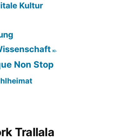
itale Kultur
ung
issenschaft
KI-
ue Non Stop
hlheimat
rk Trallala