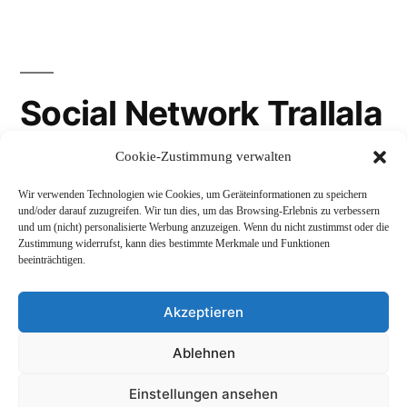
Social Network Trallala
Cookie-Zustimmung verwalten
Gravatar
Wir verwenden Technologien wie Cookies, um Geräteinformationen zu speichern
LinkedIn
und/oder darauf zuzugreifen. Wir tun dies, um das Browsing-Erlebnis zu verbessern
und um (nicht) personalisierte Werbung anzuzeigen. Wenn du nicht zustimmst oder die
Mastodon
Zustimmung widerrufst, kann dies bestimmte Merkmale und Funktionen
beeinträchtigen.
Akzeptieren
Andreas Schepers
,
Stolz präsentiert von WordPress.
Ablehnen
Datenschutzerklärung
Profil
Namenskunde
Einstellungen ansehen
Impressum und Rechtliches