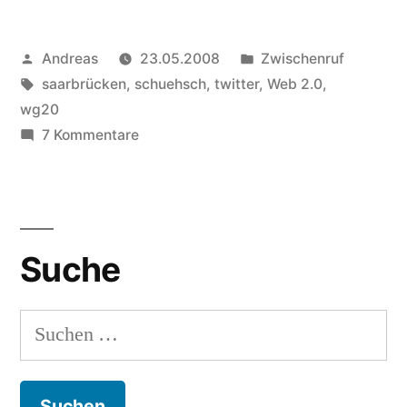
Veröffentlicht
Veröffentlicht
Andreas
23.05.2008
Zwischenruf
von
Schlagwörter:
in
saarbrücken
,
schuehsch
,
twitter
,
Web 2.0
,
wg20
zu
7 Kommentare
Projekt:
WGZwoNull
Suche
Suchen
nach: