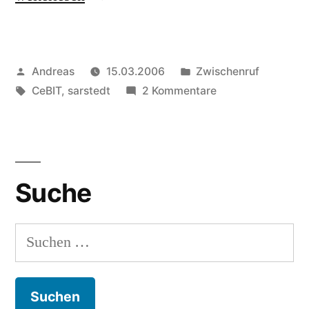
Veröffentlicht
Veröffentlicht
Andreas
15.03.2006
Zwischenruf
von
Schlagwörter:
in
zu
CeBIT
,
sarstedt
2 Kommentare
Parkverbot
Suche
Suchen
nach: