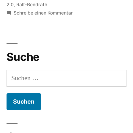
2.0
,
Ralf-Bendrath
zu
Schreibe einen Kommentar
Ralf
Bendrath
beim
elektrischen
Suche
Reporter
Suchen
nach: