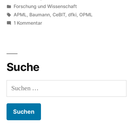
von
Veröffentlicht
Forschung und Wissenschaft
in
Schlagwörter:
APML
,
Baumann
,
CeBIT
,
dfki
,
OPML
zu
1 Kommentar
Gänsehautinformatik
Suche
Suchen
nach: