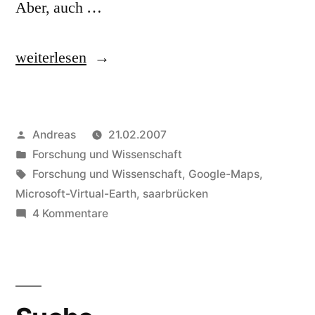
Aber, auch …
„Saarbrücken:
weiterlesen
Microsoft
Virtual
Veröffentlicht
Andreas
21.02.2007
Earth
von
Veröffentlicht
Forschung und Wissenschaft
vs.
in
Schlagwörter:
Forschung und Wissenschaft
,
Google-Maps
,
Google
Microsoft-Virtual-Earth
,
saarbrücken
zu
4 Kommentare
Maps“
Saarbrücken:
Microsoft
Virtual
Earth
vs.