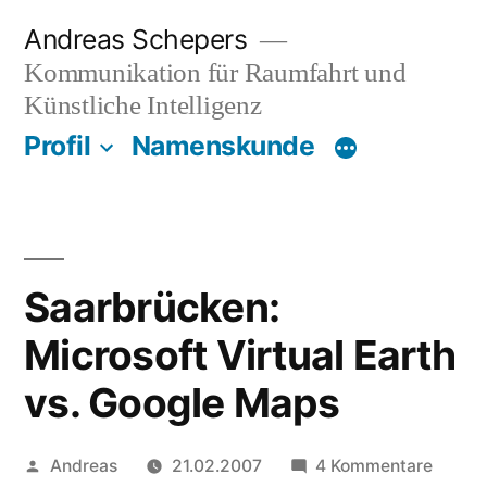
Zum
Andreas Schepers
Inhalt
Kommunikation für Raumfahrt und
springen
Künstliche Intelligenz
Profil
Namenskunde
Saarbrücken:
Microsoft Virtual Earth
vs. Google Maps
Veröffentlicht
zu
Andreas
21.02.2007
4 Kommentare