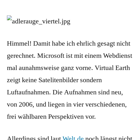
von
Saarbr
Micros
Virtual
Earth
vs.
Himmel! Damit habe ich ehrlich gesagt nicht
Googl
gerechnet. Microsoft ist mit einem Webdienst
Maps
mal aunahmsweise ganz vorne. Virtual Earth
zeigt keine Satelitenbilder sondern
Luftaufnahmen. Die Aufnahmen sind neu,
von 2006, und liegen in vier verschiedenen,
frei wählbaren Perspektiven vor.
Allerdings sind laut
Welt.de
noch längst nicht