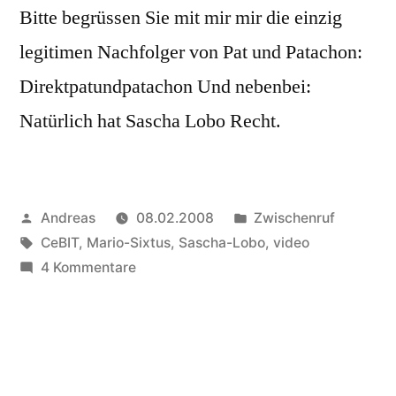
Bitte begrüssen Sie mit mir mir die einzig
legitimen Nachfolger von Pat und Patachon:
Direktpatundpatachon Und nebenbei:
Natürlich hat Sascha Lobo Recht.
Veröffentlicht
Veröffentlicht
Andreas
08.02.2008
Zwischenruf
von
Schlagwörter:
in
CeBIT
,
Mario-Sixtus
,
Sascha-Lobo
,
video
zu
4 Kommentare
Pat
und
Patachon
2.0