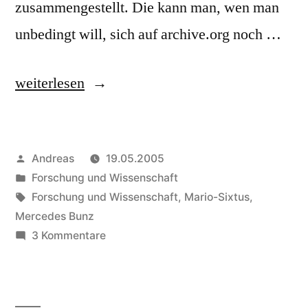
zusammengestellt. Die kann man, wen man
unbedingt will, sich auf archive.org noch …
„Existenzielles
weiterlesen
Besserwissen“
Veröffentlicht
Andreas
19.05.2005
von
Veröffentlicht
Forschung und Wissenschaft
in
Schlagwörter:
Forschung und Wissenschaft
,
Mario-Sixtus
,
Mercedes Bunz
zu
3 Kommentare
Existenzielles
Besserwissen