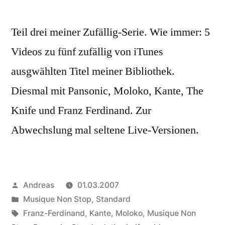
Teil drei meiner Zufällig-Serie. Wie immer: 5
Videos zu fünf zufällig von iTunes
ausgwählten Titel meiner Bibliothek.
Diesmal mit Pansonic, Moloko, Kante, The
Knife und Franz Ferdinand. Zur
Abwechslung mal seltene Live-Versionen.
Veröffentlicht
Andreas
01.03.2007
von
Veröffentlicht
Musique Non Stop
,
Standard
in
Schlagwörter:
Franz-Ferdinand
,
Kante
,
Moloko
,
Musique Non