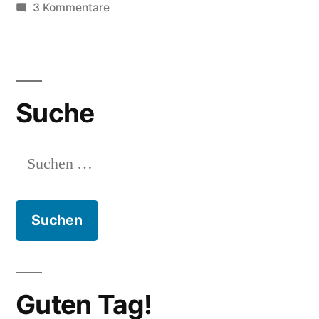
zu
3 Kommentare
Grün
vor
Freude
Suche
Suchen
nach:
Guten Tag!