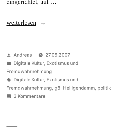
eingerichtet, auf …
„Traum
weiterlesen
von
Heiligendamm“
Veröffentlicht
Andreas
27.05.2007
von
Veröffentlicht
Digitale Kultur
,
Exotismus und
in
Fremdwahrnehmung
Schlagwörter:
Digitale Kultur
,
Exotismus und
Fremdwahrnehmung
,
g8
,
Heiligendamm
,
politik
zu
3 Kommentare
Traum
von
Heiligendamm