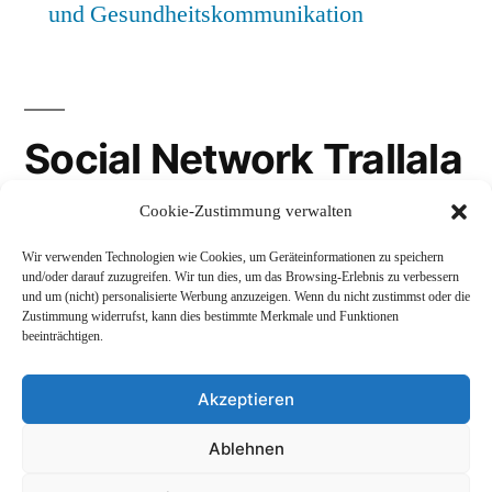
und Gesundheitskommunikation
Social Network Trallala
Cookie-Zustimmung verwalten
Gravatar
Wir verwenden Technologien wie Cookies, um Geräteinformationen zu speichern
LinkedIn
und/oder darauf zuzugreifen. Wir tun dies, um das Browsing-Erlebnis zu verbessern
und um (nicht) personalisierte Werbung anzuzeigen. Wenn du nicht zustimmst oder die
Mastodon
Zustimmung widerrufst, kann dies bestimmte Merkmale und Funktionen
beeinträchtigen.
Akzeptieren
Andreas Schepers
,
Stolz präsentiert von WordPress.
Ablehnen
Datenschutzerklärung
Profil
Namenskunde