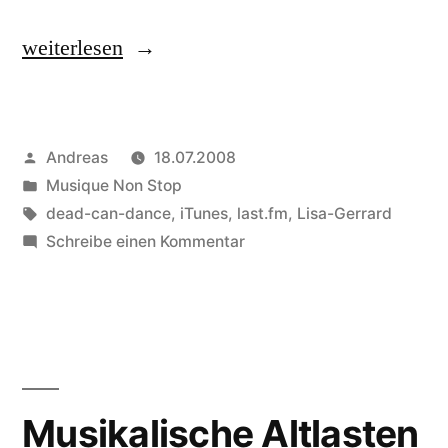
„Schnäppchen:
weiterlesen
Lisa
Gerrad
Veröffentlicht
Andreas
18.07.2008
–
von
Veröffentlicht
Musique Non Stop
The
in
Schlagwörter:
dead-can-dance
,
iTunes
,
last.fm
,
Lisa-Gerrard
Silver
zu
Schreibe einen Kommentar
Schnäppchen:
Tree
Lisa
für
Gerrad
–
EUR
The
3,96
Silver
Musikalische Altlasten
im
Tree