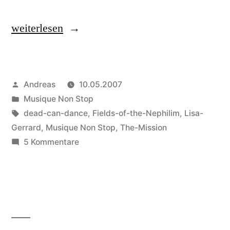
„Musikalische
weiterlesen
Altlasten“
Veröffentlicht
Andreas
10.05.2007
von
Veröffentlicht
Musique Non Stop
in
Schlagwörter:
dead-can-dance
,
Fields-of-the-Nephilim
,
Lisa-
Gerrard
,
Musique Non Stop
,
The-Mission
zu
5 Kommentare
Musikalische
Altlasten