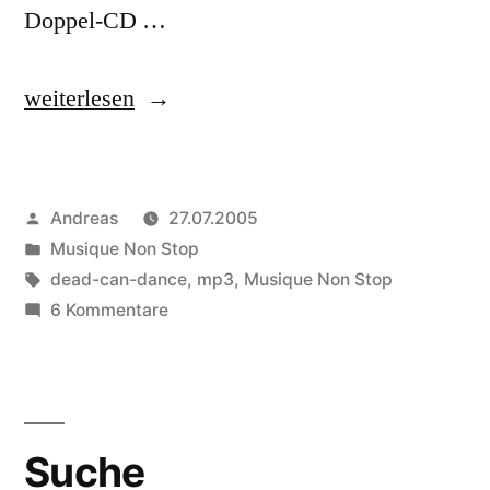
Doppel-CD …
„Dead
weiterlesen
Can
Dance“
Veröffentlicht
Andreas
27.07.2005
von
Veröffentlicht
Musique Non Stop
in
Schlagwörter:
dead-can-dance
,
mp3
,
Musique Non Stop
zu
6 Kommentare
Dead
Can
Dance
Suche