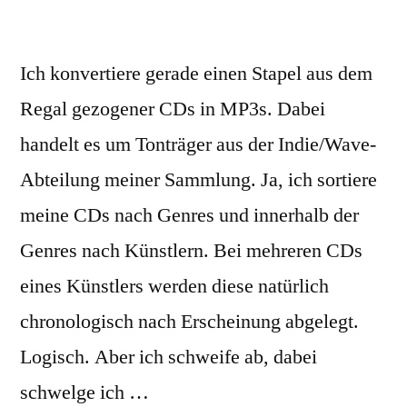
für
iTunes
EUR
Store“
3,96
Ich konvertiere gerade einen Stapel aus dem
im
Regal gezogener CDs in MP3s. Dabei
iTunes
handelt es um Tonträger aus der Indie/Wave-
Store
Abteilung meiner Sammlung. Ja, ich sortiere
meine CDs nach Genres und innerhalb der
Genres nach Künstlern. Bei mehreren CDs
eines Künstlers werden diese natürlich
chronologisch nach Erscheinung abgelegt.
Logisch. Aber ich schweife ab, dabei
schwelge ich …