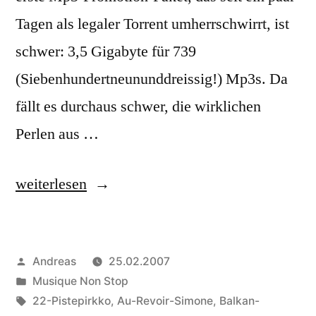
Tagen als legaler Torrent umherrschwirrt, ist
schwer: 3,5 Gigabyte für 739
(Siebenhundertneununddreissig!) Mp3s. Da
fällt es durchaus schwer, die wirklichen
Perlen aus …
„SXSW:
weiterlesen
Die
Perlen“
Veröffentlicht
Andreas
25.02.2007
von
Veröffentlicht
Musique Non Stop
in
Schlagwörter:
22-Pistepirkko
,
Au-Revoir-Simone
,
Balkan-