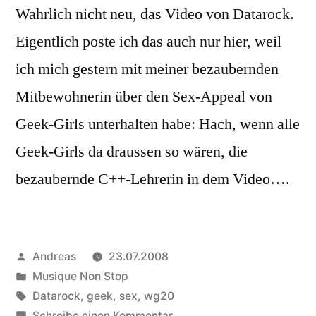
Wahrlich nicht neu, das Video von Datarock.
Eigentlich poste ich das auch nur hier, weil
ich mich gestern mit meiner bezaubernden
Mitbewohnerin über den Sex-Appeal von
Geek-Girls unterhalten habe: Hach, wenn alle
Geek-Girls da draussen so wären, die
bezaubernde C++-Lehrerin in dem Video….
Veröffentlicht
Andreas
23.07.2008
von
Veröffentlicht
Musique Non Stop
in
Schlagwörter:
Datarock
,
geek
,
sex
,
wg20
zu
Schreibe einen Kommentar