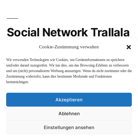
Social Network Trallala
Cookie-Zustimmung verwalten
Gravatar
Wir verwenden Technologien wie Cookies, um Geräteinformationen zu speichern
LinkedIn
und/oder darauf zuzugreifen. Wir tun dies, um das Browsing-Erlebnis zu verbessern
und um (nicht) personalisierte Werbung anzuzeigen. Wenn du nicht zustimmst oder die
Mastodon
Zustimmung widerrufst, kann dies bestimmte Merkmale und Funktionen
beeinträchtigen.
Akzeptieren
Andreas Schepers
,
Stolz präsentiert von WordPress.
Ablehnen
Datenschutzerklärung
Profil
Namenskunde
Einstellungen ansehen
Impressum und Rechtliches