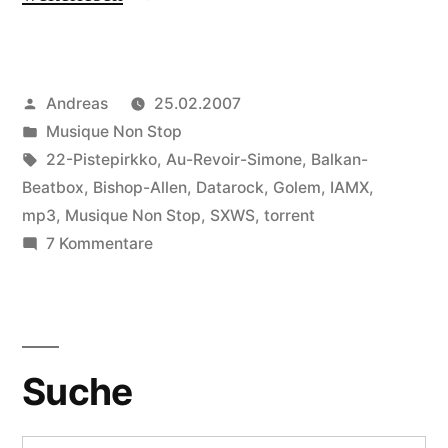
Die
Perlen“
Veröffentlicht
Andreas
25.02.2007
von
Veröffentlicht
Musique Non Stop
in
Schlagwörter:
22-Pistepirkko
,
Au-Revoir-Simone
,
Balkan-
Beatbox
,
Bishop-Allen
,
Datarock
,
Golem
,
IAMX
,
mp3
,
Musique Non Stop
,
SXWS
,
torrent
zu
7 Kommentare
SXSW:
Die
Perlen
Suche