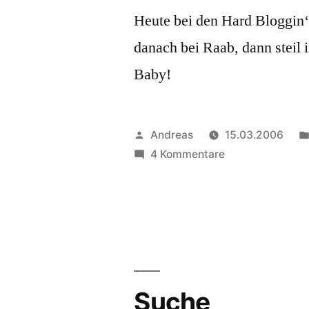
Heute bei den Hard Bloggin‘
danach bei Raab, dann steil 
Baby!
Veröffentlicht
Andreas
15.03.2006
von
zu
4 Kommentare
Meta?
Das
ist
meine
Lieblingsebene!
Suche