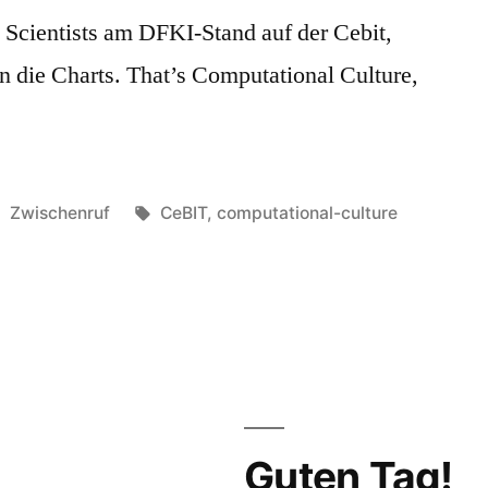
 Scientists am DFKI-Stand auf der Cebit,
in die Charts. That’s Computational Culture,
Veröffentlicht
Schlagwörter:
Zwischenruf
CeBIT
,
computational-culture
in
Guten Tag!