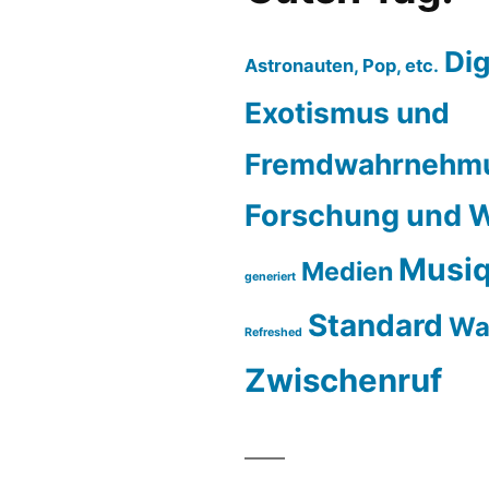
Dig
Astronauten, Pop, etc.
Exotismus und
Fremdwahrnehm
Forschung und W
Musiq
Medien
generiert
Standard
Wa
Refreshed
Zwischenruf