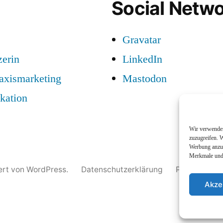
Social Netwo
Gravatar
zerin
LinkedIn
raxismarketing
Mastodon
kation
Wir verwenden
zuzugreifen. W
Werbung anzuz
Merkmale und 
iert von WordPress.
Datenschutzerklärung
Profil
Nam
Akze