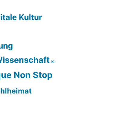
itale Kultur
ung
issenschaft
KI-
ue Non Stop
hlheimat