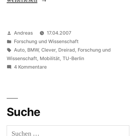
die
Zukunft
Veröffentlicht
Andreas
17.04.2007
mit
von
Veröffentlicht
Forschung und Wissenschaft
dem
in
Schlagwörter:
Auto
,
BMW
,
Clever
,
Dreirad
,
Forschung und
Dreirad“
Wissenschaft
,
Mobilität
,
TU-Berlin
zu
4 Kommentare
In
die
Zukunft
mit
Suche
dem
Dreirad
Suchen