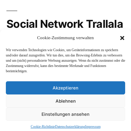
Social Network Trallala
Cookie-Zustimmung verwalten
Gravatar
Wir verwenden Technologien wie Cookies, um Geräteinformationen zu speichern
LinkedIn
und/oder darauf zuzugreifen. Wir tun dies, um das Browsing-Erlebnis zu verbessern
und um (nicht) personalisierte Werbung anzuzeigen. Wenn du nicht zustimmst oder die
Mastodon
Zustimmung widerrufst, kann dies bestimmte Merkmale und Funktionen
beeinträchtigen.
Akzeptieren
Andreas Schepers
,
Stolz präsentiert von WordPress.
Ablehnen
Datenschutzerklärung
Profil
Namenskunde
Einstellungen ansehen
Impressum und Rechtliches
Cookie-Richtlinie
Datenschutzerklärung
Impressum