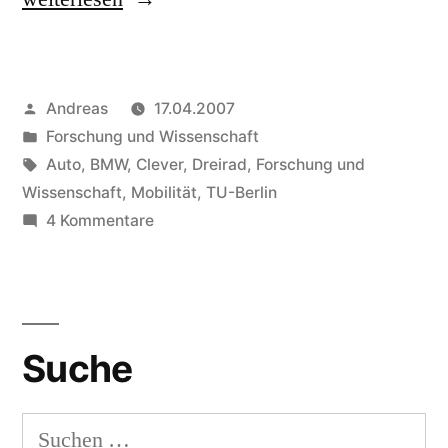
die
Zukunft
Veröffentlicht
Andreas
17.04.2007
mit
von
Veröffentlicht
Forschung und Wissenschaft
dem
in
Schlagwörter:
Auto
,
BMW
,
Clever
,
Dreirad
,
Forschung und
Dreirad“
Wissenschaft
,
Mobilität
,
TU-Berlin
zu
4 Kommentare
In
die
Zukunft
mit
Suche
dem
Dreirad
Suchen