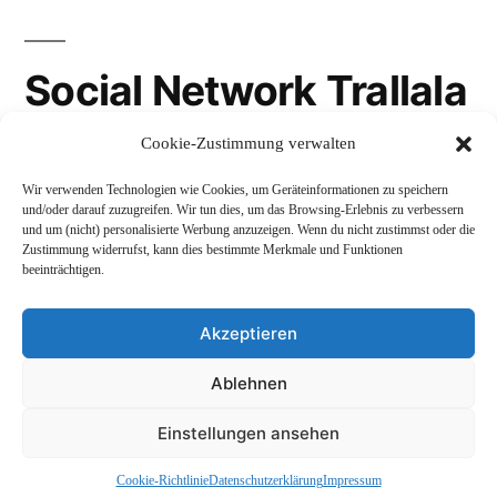
Social Network Trallala
Cookie-Zustimmung verwalten
Gravatar
Wir verwenden Technologien wie Cookies, um Geräteinformationen zu speichern
LinkedIn
und/oder darauf zuzugreifen. Wir tun dies, um das Browsing-Erlebnis zu verbessern
und um (nicht) personalisierte Werbung anzuzeigen. Wenn du nicht zustimmst oder die
Mastodon
Zustimmung widerrufst, kann dies bestimmte Merkmale und Funktionen
beeinträchtigen.
Akzeptieren
Andreas Schepers
,
Stolz präsentiert von WordPress.
Ablehnen
Datenschutzerklärung
Profil
Namenskunde
Einstellungen ansehen
Impressum und Rechtliches
Cookie-Richtlinie
Datenschutzerklärung
Impressum