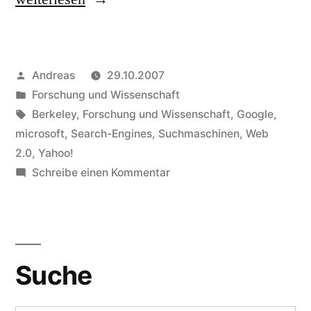
Suchmaschinen“
Veröffentlicht
Andreas
29.10.2007
von
Veröffentlicht
Forschung und Wissenschaft
in
Schlagwörter:
Berkeley
,
Forschung und Wissenschaft
,
Google
,
microsoft
,
Search-Engines
,
Suchmaschinen
,
Web
2.0
,
Yahoo!
zu
Schreibe einen Kommentar
Berkeley:
Suchmaschinen
Suche