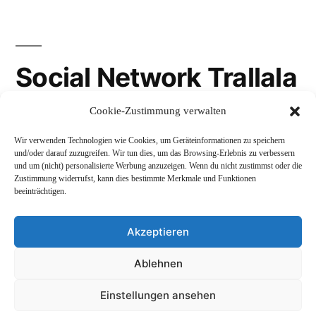
Social Network Trallala
Cookie-Zustimmung verwalten
Gravatar
Wir verwenden Technologien wie Cookies, um Geräteinformationen zu speichern
LinkedIn
und/oder darauf zuzugreifen. Wir tun dies, um das Browsing-Erlebnis zu verbessern
und um (nicht) personalisierte Werbung anzuzeigen. Wenn du nicht zustimmst oder die
Mastodon
Zustimmung widerrufst, kann dies bestimmte Merkmale und Funktionen
beeinträchtigen.
Akzeptieren
Andreas Schepers
,
Stolz präsentiert von WordPress.
Ablehnen
Datenschutzerklärung
Profil
Namenskunde
Einstellungen ansehen
Impressum und Rechtliches