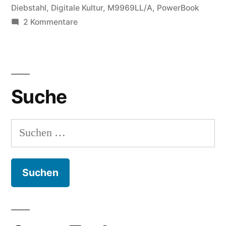
Diebstahl
,
Digitale Kultur
,
M9969LL/A
,
PowerBook
zu
2 Kommentare
Wer
macht
denn
sowas?
Suche
Suchen
nach: