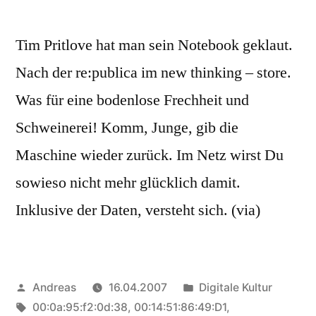
Tim Pritlove hat man sein Notebook geklaut.
Nach der re:publica im new thinking – store.
Was für eine bodenlose Frechheit und
Schweinerei! Komm, Junge, gib die
Maschine wieder zurück. Im Netz wirst Du
sowieso nicht mehr glücklich damit.
Inklusive der Daten, versteht sich. (via)
Veröffentlicht
Veröffentlicht
Andreas
16.04.2007
Digitale Kultur
von
Schlagwörter:
in
00:0a:95:f2:0d:38
,
00:14:51:86:49:D1
,