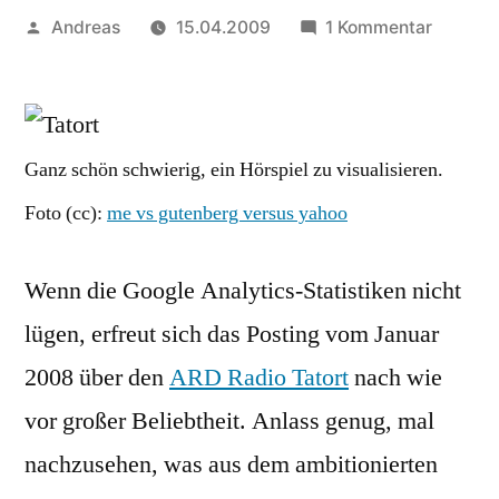
Veröffentlicht
zu
Andreas
15.04.2009
1 Kommentar
von
Nachtra
ARD
Radio
Tatort
Ganz schön schwierig, ein Hörspiel zu visualisieren.
auch
Foto (cc):
me vs gutenberg versus yahoo
als
Mp3
Podcas
Wenn die Google Analytics-Statistiken nicht
zum
lügen, erfreut sich das Posting vom Januar
Downlo
2008 über den
ARD Radio Tatort
nach wie
vor großer Beliebtheit. Anlass genug, mal
nachzusehen, was aus dem ambitionierten