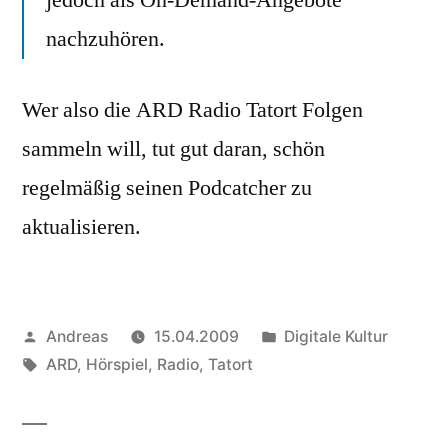
nachzuhören.
Wer also die ARD Radio Tatort Folgen
sammeln will, tut gut daran, schön
regelmäßig seinen Podcatcher zu
aktualisieren.
Veröffentlicht
Veröffentlicht
Andreas
15.04.2009
Digitale Kultur
von
Schlagwörter:
in
ARD
,
Hörspiel
,
Radio
,
Tatort