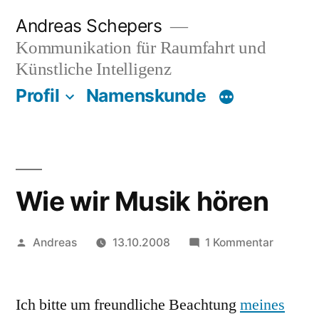
Zum
Andreas Schepers
Inhalt
Kommunikation für Raumfahrt und
springen
Künstliche Intelligenz
Profil
Namenskunde
Wie wir Musik hören
Veröffentlicht
zu
Andreas
13.10.2008
1 Kommentar
von
Wie
wir
Ich bitte um freundliche Beachtung
meines
Musik