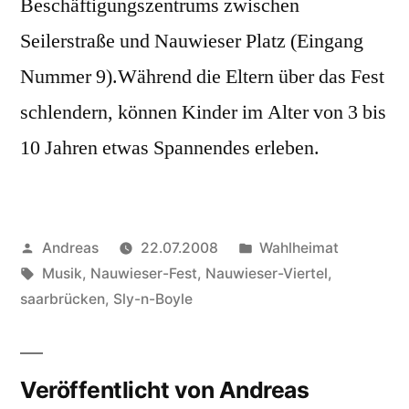
Beschäftigungszentrums zwischen
Seilerstraße und Nauwieser Platz (Eingang
Nummer 9).Während die Eltern über das Fest
schlendern, können Kinder im Alter von 3 bis
10 Jahren etwas Spannendes erleben.
Veröffentlicht
Veröffentlicht
Andreas
22.07.2008
Wahlheimat
von
Schlagwörter:
in
Musik
,
Nauwieser-Fest
,
Nauwieser-Viertel
,
saarbrücken
,
Sly-n-Boyle
Veröffentlicht von Andreas