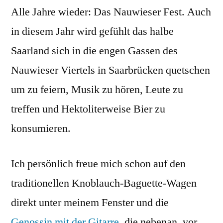
Alle Jahre wieder: Das Nauwieser Fest. Auch
2008:
das
in diesem Jahr wird gefühlt das halbe
Prog
Saarland sich in die engen Gassen des
Nauwieser Viertels in Saarbrücken quetschen
um zu feiern, Musik zu hören, Leute zu
treffen und Hektoliterweise Bier zu
konsumieren.
Ich persönlich freue mich schon auf den
traditionellen Knoblauch-Baguette-Wagen
direkt unter meinem Fenster und die
Genossin mit der Gitarre
, die nebenan, vor