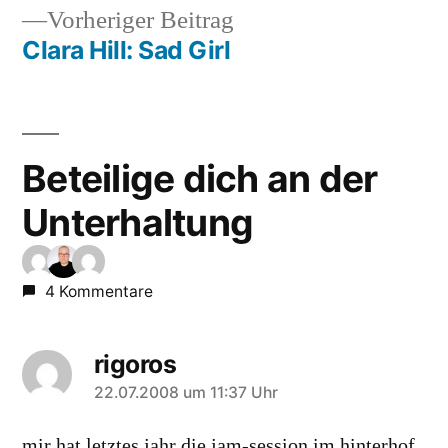
Vorheriger
Vorheriger Beitrag
Beitrag:
Clara Hill: Sad Girl
Beteilige dich an der
Unterhaltung
4 Kommentare
rigoros
sagt:
22.07.2008 um 11:37 Uhr
mir hat letztes jahr die jam-session im hinterhof