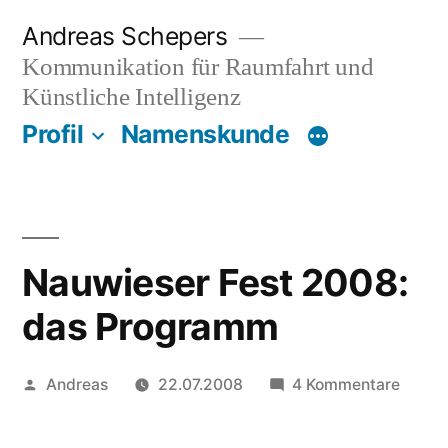
Zum
Andreas Schepers
Inhalt
Kommunikation für Raumfahrt und
springen
Künstliche Intelligenz
Profil
Namenskunde
Nauwieser Fest 2008:
das Programm
Veröffentlicht
zu
Andreas
22.07.2008
4 Kommentare
von
Nauwi
Fest