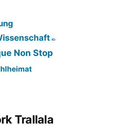
ung
issenschaft
KI-
ue Non Stop
hlheimat
rk Trallala