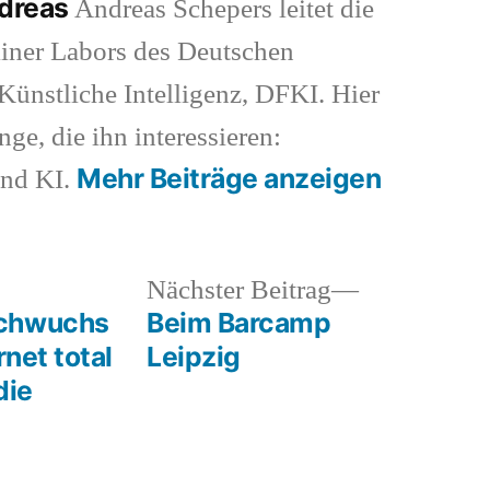
ndreas
Andreas Schepers leitet die
iner Labors des Deutschen
ünstliche Intelligenz, DFKI. Hier
nge, die ihn interessieren:
Mehr Beiträge anzeigen
und KI.
heriger
Nächster
Nächster Beitrag
rag:
Beitrag:
achwuchs
Beim Barcamp
rnet total
Leipzig
die