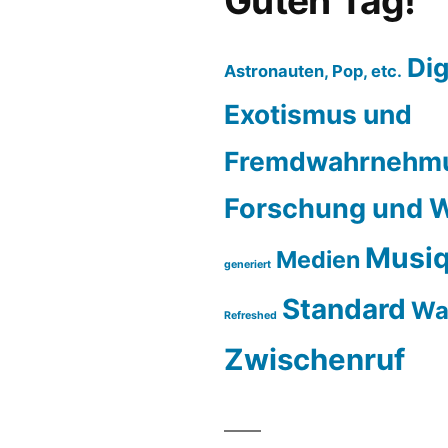
Guten Tag!
Dig
Astronauten, Pop, etc.
Exotismus und
Fremdwahrnehm
Forschung und W
Musiq
Medien
generiert
Standard
Wa
Refreshed
Zwischenruf