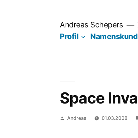
Zum
Inhalt
Andreas Schepers
springen
Profil
Namenskund
Space Inva
Veröffentlicht
Andreas
01.03.2008
von