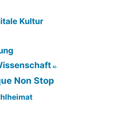
itale Kultur
ung
issenschaft
KI-
ue Non Stop
hlheimat