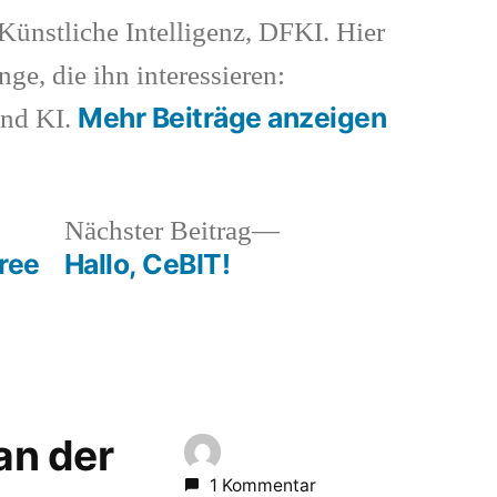
ünstliche Intelligenz, DFKI. Hier
nge, die ihn interessieren:
Mehr Beiträge anzeigen
und KI.
heriger
Nächster
Nächster Beitrag
rag:
Beitrag:
ree
Hallo, CeBIT!
 an der
1 Kommentar