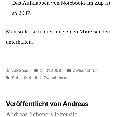
Das Aufklappen von Notebooks im Zug ist
so 2007.
Man sollte sich öfter mit seinen Mitreisenden
unterhalten.
Veröffentlicht
Veröffentlicht
Andreas
21.01.2008
Zwischenruf
von
Schlagwörter:
in
Bahn
,
Mobilität
,
Zwischenruf
Veröffentlicht von Andreas
Andreas Schepers leitet die