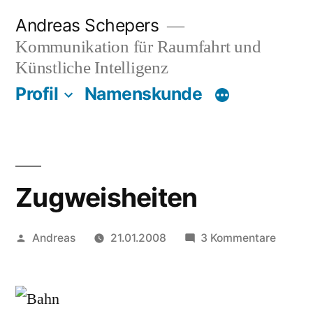
Zum
Andreas Schepers
Inhalt
Kommunikation für Raumfahrt und
springen
Künstliche Intelligenz
Profil
Namenskunde
Zugweisheiten
Veröffentlicht
zu
Andreas
21.01.2008
3 Kommentare
von
Zugwei