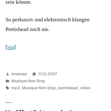
sein könnte.
So perkussiv und elektronisch klangen
Portishead noch nie.
[
via
]
Veröffentlicht
Andreas
11.12.2007
von
Veröffentlicht
Musique Non Stop
in
Schlagwörter:
mp3
,
Musique Non Stop
,
portishead
,
video