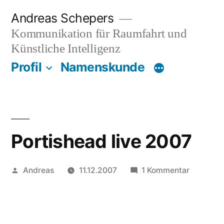
Zum
Andreas Schepers
Inhalt
Kommunikation für Raumfahrt und
springen
Künstliche Intelligenz
Profil
Namenskunde
Portishead live 2007
Veröffentlicht
zu
Andreas
11.12.2007
1 Kommentar
von
Portishe
live
2007