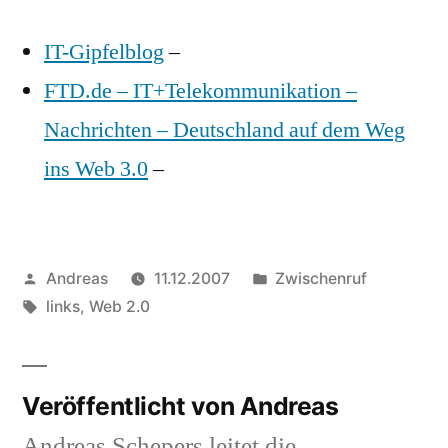
vom
IT-Gipfelblog
–
10.12.2007
(del.icio.us)
FTD.de – IT+Telekommunikation –
Nachrichten – Deutschland auf dem Weg
ins Web 3.0
–
Veröffentlicht
Veröffentlicht
Andreas
11.12.2007
Zwischenruf
von
Schlagwörter:
in
links
,
Web 2.0
Veröffentlicht von Andreas
Andreas Schepers leitet die