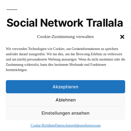
Social Network Trallala
Cookie-Zustimmung verwalten
Gravatar
Wir verwenden Technologien wie Cookies, um Geräteinformationen zu speichern
LinkedIn
und/oder darauf zuzugreifen. Wir tun dies, um das Browsing-Erlebnis zu verbessern
und um (nicht) personalisierte Werbung anzuzeigen. Wenn du nicht zustimmst oder die
Mastodon
Zustimmung widerrufst, kann dies bestimmte Merkmale und Funktionen
beeinträchtigen.
Akzeptieren
Andreas Schepers
,
Stolz präsentiert von WordPress.
Ablehnen
Datenschutzerklärung
Profil
Namenskunde
Einstellungen ansehen
Impressum und Rechtliches
Cookie-Richtlinie
Datenschutzerklärung
Impressum