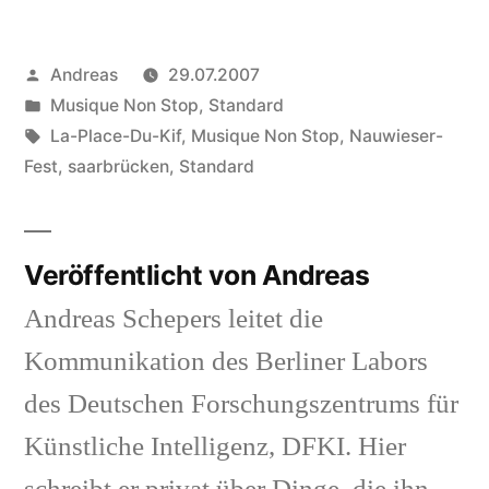
Veröffentlicht
Andreas
29.07.2007
von
Veröffentlicht
Musique Non Stop
,
Standard
in
Schlagwörter:
La-Place-Du-Kif
,
Musique Non Stop
,
Nauwieser-
Fest
,
saarbrücken
,
Standard
Veröffentlicht von Andreas
Andreas Schepers leitet die
Kommunikation des Berliner Labors
des Deutschen Forschungszentrums für
Künstliche Intelligenz, DFKI. Hier