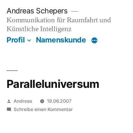
Zum
Andreas Schepers
Inhalt
Kommunikation für Raumfahrt und
springen
Künstliche Intelligenz
Profil
Namenskunde
Paralleluniversum
Veröffentlicht
Andreas
19.06.2007
von
zu
Schreibe einen Kommentar
Paralleluniversum