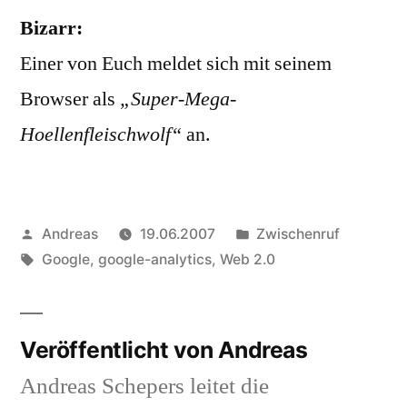
Bizarr:
Einer von Euch meldet sich mit seinem
Browser als
„Super-Mega-
Hoellenfleischwolf“
an.
Veröffentlicht
Veröffentlicht
Andreas
19.06.2007
Zwischenruf
von
Schlagwörter:
in
Google
,
google-analytics
,
Web 2.0
Veröffentlicht von Andreas
Andreas Schepers leitet die