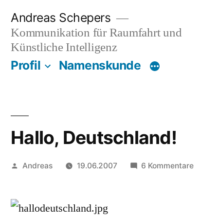
Zum
Andreas Schepers
Inhalt
Kommunikation für Raumfahrt und
springen
Künstliche Intelligenz
Profil
Namenskunde
Hallo, Deutschland!
Veröffentlicht
zu
Andreas
19.06.2007
6 Kommentare
von
Hallo,
Deutsc