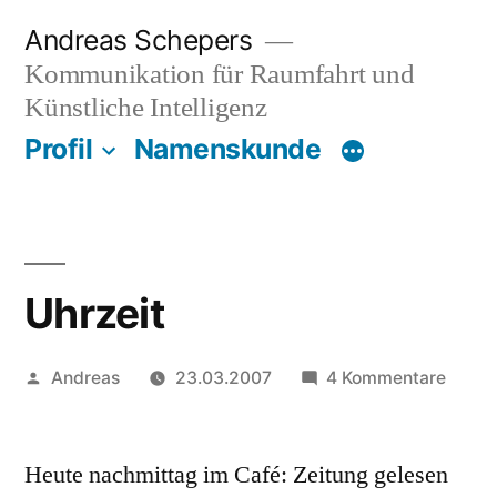
Zum
Andreas Schepers
Inhalt
Kommunikation für Raumfahrt und
springen
Künstliche Intelligenz
Profil
Namenskunde
Uhrzeit
Veröffentlicht
zu
Andreas
23.03.2007
4 Kommentare
von
Uhrze
Heute nachmittag im Café: Zeitung gelesen