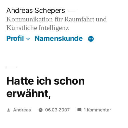
Zum
Andreas Schepers
Inhalt
Kommunikation für Raumfahrt und
springen
Künstliche Intelligenz
Profil
Namenskunde
Hatte ich schon
erwähnt,
Veröffentlicht
zu
Andreas
06.03.2007
1 Kommentar
von
Hatte
ich