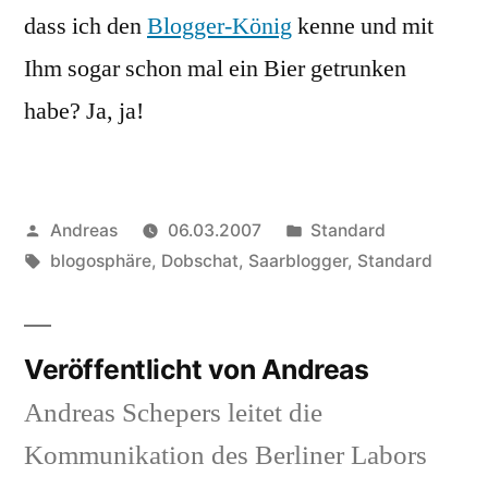
dass ich den
Blogger-König
kenne und mit
schon
erwähnt
Ihm sogar schon mal ein Bier getrunken
habe? Ja, ja!
Veröffentlicht
Veröffentlicht
Andreas
06.03.2007
Standard
von
Schlagwörter:
in
blogosphäre
,
Dobschat
,
Saarblogger
,
Standard
Veröffentlicht von Andreas
Andreas Schepers leitet die
Kommunikation des Berliner Labors