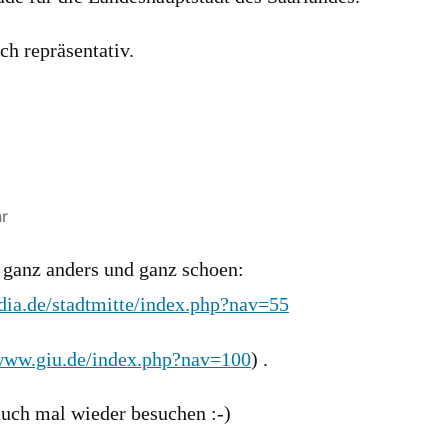
h repräsentativ.
r
d ganz anders und ganz schoen:
dia.de/stadtmitte/index.php?nav=55
/www.giu.de/index.php?nav=100
) .
uch mal wieder besuchen :-)