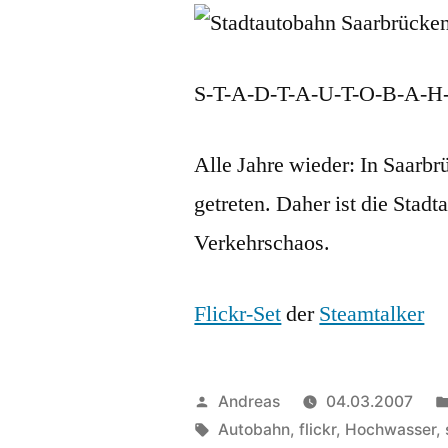
S-T-A-D-T-A-U-T-O-B-A-H
Alle Jahre wieder: In Saarbr
getreten. Daher ist die Stadt
Verkehrschaos.
Flickr-Set
der
Steamtalker
Veröffentlicht
Andreas
04.03.2007
von
Schlagwörter:
Autobahn
,
flickr
,
Hochwasser
,