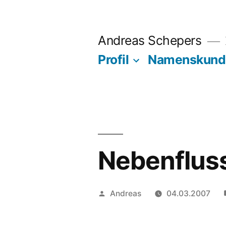
Zum
Inhalt
Andreas Schepers
springen
Profil
Namenskund
Nebenfluss
Veröffentlicht
Andreas
04.03.2007
von