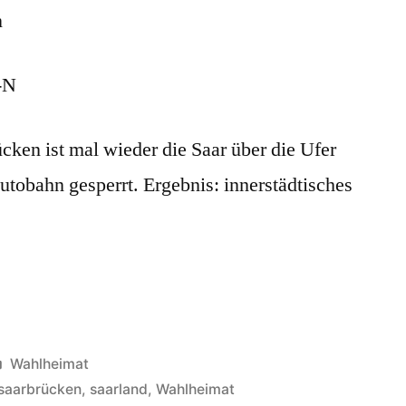
Saar
mit
13
-N
Buchstaben?
ücken ist mal wieder die Saar über die Ufer
autobahn gesperrt. Ergebnis: innerstädtisches
Veröffentlicht
Wahlheimat
in
saarbrücken
,
saarland
,
Wahlheimat