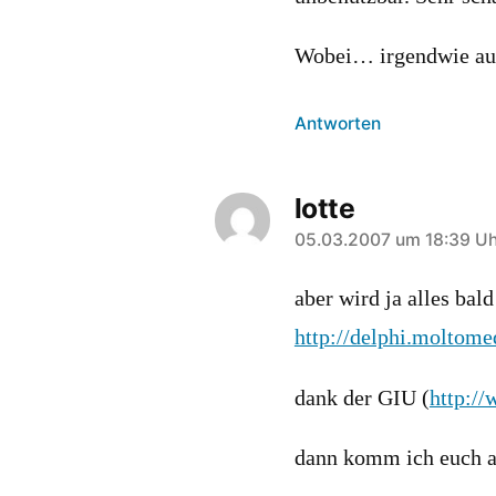
Wobei… irgendwie auc
Antworten
lotte
sagt:
05.03.2007 um 18:39 Uh
aber wird ja alles bal
http://delphi.moltome
dank der GIU (
http:/
dann komm ich euch a