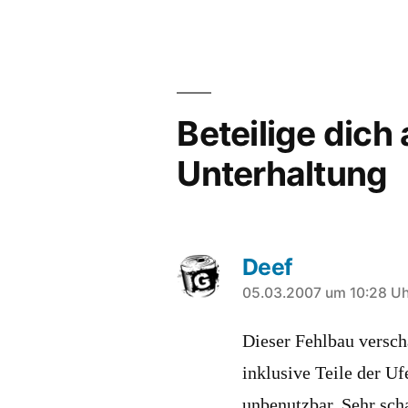
Beteilige dich
Unterhaltung
Deef
sagt:
05.03.2007 um 10:28 Uh
Dieser Fehlbau verscha
inklusive Teile der Uf
unbenutzbar. Sehr sch