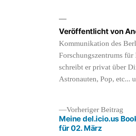
Veröffentlicht von A
Kommunikation des Berl
Forschungszentrums für K
schreibt er privat über Di
Astronauten, Pop, etc... 
Vor
Vorheriger Beitrag
Beit
Meine del.icio.us Bo
Beitragsnavigation
für 02. März