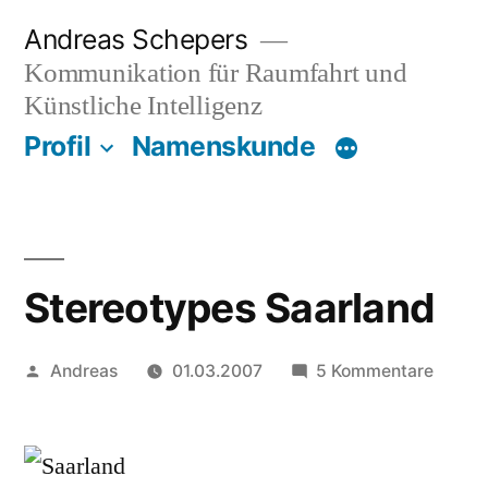
Zum
Andreas Schepers
Inhalt
Kommunikation für Raumfahrt und
springen
Künstliche Intelligenz
Profil
Namenskunde
Stereotypes Saarland
Veröffentlicht
zu
Andreas
01.03.2007
5 Kommentare
von
Stereo
Saarla