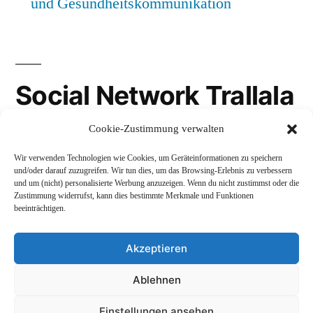
und Gesundheitskommunikation
Social Network Trallala
Cookie-Zustimmung verwalten
Gravatar
Wir verwenden Technologien wie Cookies, um Geräteinformationen zu speichern
LinkedIn
und/oder darauf zuzugreifen. Wir tun dies, um das Browsing-Erlebnis zu verbessern
und um (nicht) personalisierte Werbung anzuzeigen. Wenn du nicht zustimmst oder die
Mastodon
Zustimmung widerrufst, kann dies bestimmte Merkmale und Funktionen
beeinträchtigen.
Akzeptieren
Andreas Schepers
,
Stolz präsentiert von WordPress.
Ablehnen
Datenschutzerklärung
Profil
Namenskunde
Einstellungen ansehen