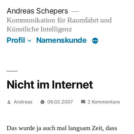
Zum
Andreas Schepers
Inhalt
Kommunikation für Raumfahrt und
springen
Künstliche Intelligenz
Profil
Namenskunde
Nicht im Internet
Veröffentlicht
zu
Andreas
06.02.2007
2 Kommentare
von
Nicht
im
Das wurde ja auch mal langsam Zeit, dass
Intern