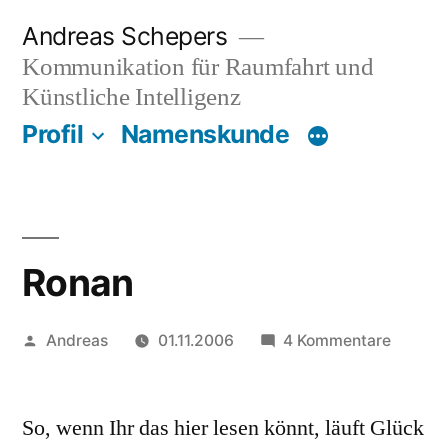
Zum
Andreas Schepers
Inhalt
Kommunikation für Raumfahrt und
springen
Künstliche Intelligenz
Profil
Namenskunde
Ronan
Veröffentlicht
zu
Andreas
01.11.2006
4 Kommentare
von
Ronan
So, wenn Ihr das hier lesen könnt, läuft Glück