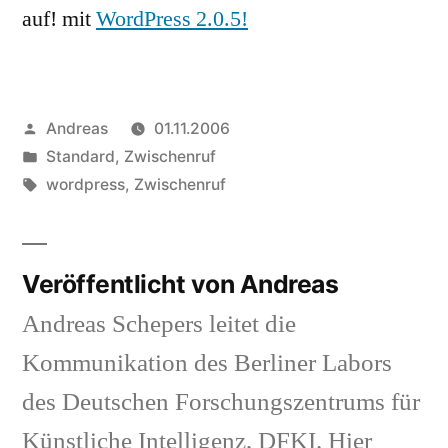
auf! mit
WordPress 2.0.5
!
Veröffentlicht
Andreas
01.11.2006
von
Veröffentlicht
Standard
,
Zwischenruf
in
Schlagwörter:
wordpress
,
Zwischenruf
Veröffentlicht von Andreas
Andreas Schepers leitet die
Kommunikation des Berliner Labors
des Deutschen Forschungszentrums für
Künstliche Intelligenz, DFKI. Hier