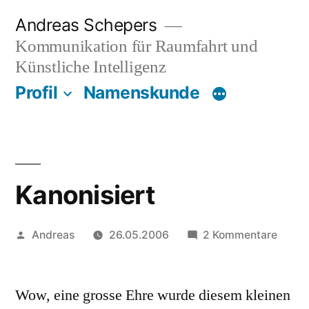
Zum
Andreas Schepers
Inhalt
Kommunikation für Raumfahrt und
springen
Künstliche Intelligenz
Profil
Namenskunde
Kanonisiert
Veröffentlicht
zu
Andreas
26.05.2006
2 Kommentare
von
Kanoni
Wow, eine grosse Ehre wurde diesem kleinen