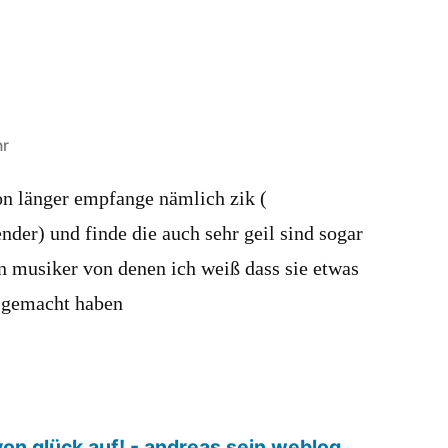
hr
on länger empfange nämlich zik (
der) und finde die auch sehr geil sind sogar
hn musiker von denen ich weiß dass sie etwas
 gemacht haben
on glück auf! - andreas sein weblog