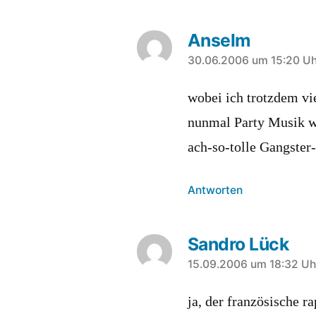
Anselm
sagt:
30.06.2006 um 15:20 Uh
wobei ich trotzdem vi
nunmal Party Musik wa
ach-so-tolle Gangster
Antworten
Sandro Lück
sagt:
15.09.2006 um 18:32 Uh
ja, der französische r