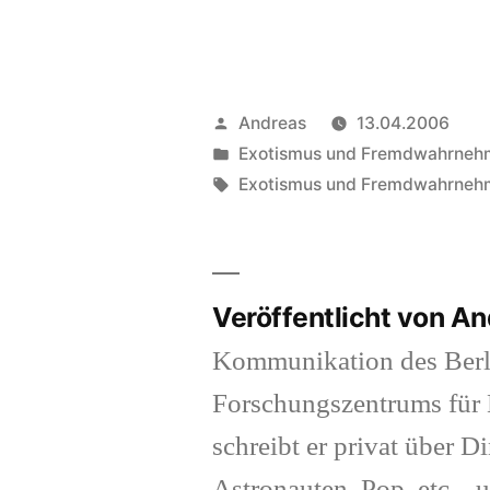
Veröffentlicht
Andreas
13.04.2006
von
Veröffentlicht
Exotismus und Fremdwahrne
in
Schlagwörter:
Exotismus und Fremdwahrne
Veröffentlicht von A
Kommunikation des Berl
Forschungszentrums für K
schreibt er privat über Di
Astronauten, Pop, etc... 