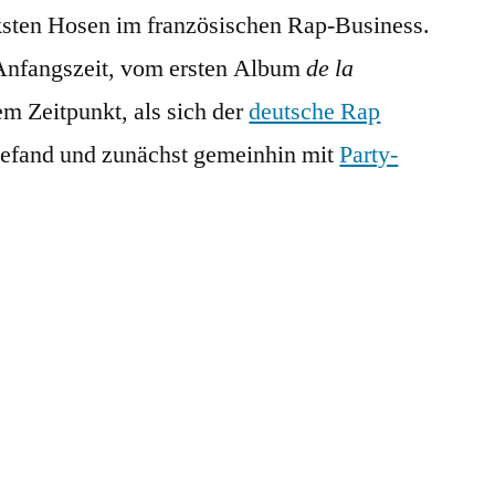
cksten Hosen im französischen Rap-Business.
Tam
de
r Anfangszeit, vom ersten Album
de la
l’Afrique
m Zeitpunkt, als sich der
deutsche Rap
efand und zunächst gemeinhin mit
Party-