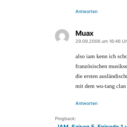
Antworten
Muax
sagt:
29.09.2006 um 16:46 U
also iam kenn ich sch
französischen musiksen
die ersten ausländisc
mit dem wu-tang clan
Antworten
Pingback:
IAM, Saison 5, Episode 1 v