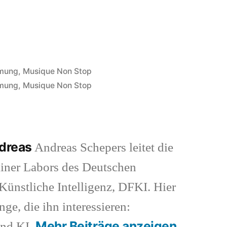
hmung
,
Musique Non Stop
hmung
,
Musique Non Stop
ndreas
Andreas Schepers leitet die
iner Labors des Deutschen
ünstliche Intelligenz, DFKI. Hier
nge, die ihn interessieren:
Mehr Beiträge anzeigen
und KI.