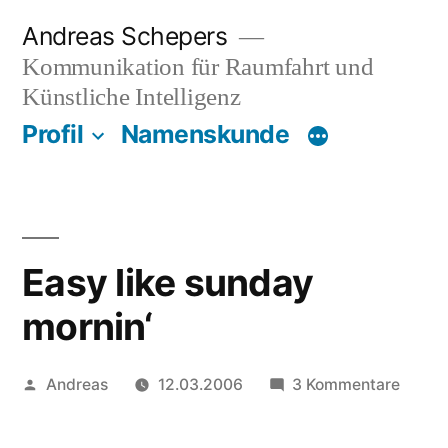
Zum
Andreas Schepers
Inhalt
Kommunikation für Raumfahrt und
springen
Künstliche Intelligenz
Profil
Namenskunde
Easy like sunday
mornin‘
Veröffentlicht
zu
Andreas
12.03.2006
3 Kommentare
von
Easy
like