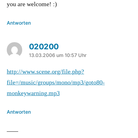
you are welcome! :)
Antworten
020200
sagt:
13.03.2006 um 10:57 Uhr
http://www.scene.org/file.php?
file=/music/groups/mono/mp3/goto80-
monkeywarning.mp3
Antworten