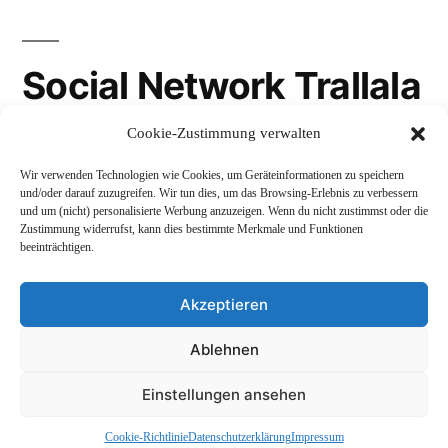
Social Network Trallala
Cookie-Zustimmung verwalten
Gravatar
Wir verwenden Technologien wie Cookies, um Geräteinformationen zu speichern
LinkedIn
und/oder darauf zuzugreifen. Wir tun dies, um das Browsing-Erlebnis zu verbessern
und um (nicht) personalisierte Werbung anzuzeigen. Wenn du nicht zustimmst oder die
Mastodon
Zustimmung widerrufst, kann dies bestimmte Merkmale und Funktionen
beeinträchtigen.
Akzeptieren
Andreas Schepers
,
Stolz präsentiert von WordPress.
Ablehnen
Datenschutzerklärung
Profil
Namenskunde
Einstellungen ansehen
Impressum und Rechtliches
Cookie-Richtlinie
Datenschutzerklärung
Impressum