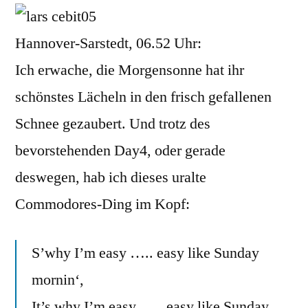
sunda
mornin
Hannover-Sarstedt, 06.52 Uhr:
Ich erwache, die Morgensonne hat ihr
schönstes Lächeln in den frisch gefallenen
Schnee gezaubert. Und trotz des
bevorstehenden Day4, oder gerade
deswegen, hab ich dieses uralte
Commodores-Ding im Kopf:
S’why I’m easy ….. easy like Sunday
mornin‘,
It’s why I’m easy ….. easy like Sunday