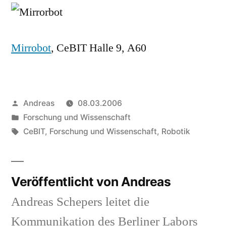
wäre
das
nicht
Mirrobot
, CeBIT Halle 9, A60
passier
Veröffentlicht
Andreas
08.03.2006
von
Veröffentlicht
Forschung und Wissenschaft
in
Schlagwörter:
CeBIT
,
Forschung und Wissenschaft
,
Robotik
Veröffentlicht von Andreas
Andreas Schepers leitet die
Kommunikation des Berliner Labors