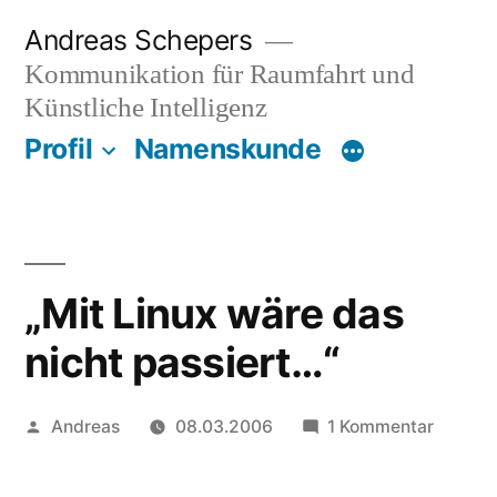
Zum
Andreas Schepers
Inhalt
Kommunikation für Raumfahrt und
springen
Künstliche Intelligenz
Profil
Namenskunde
„Mit Linux wäre das
nicht passiert…“
Veröffentlicht
zu
Andreas
08.03.2006
1 Kommentar
von
„Mit
Linux