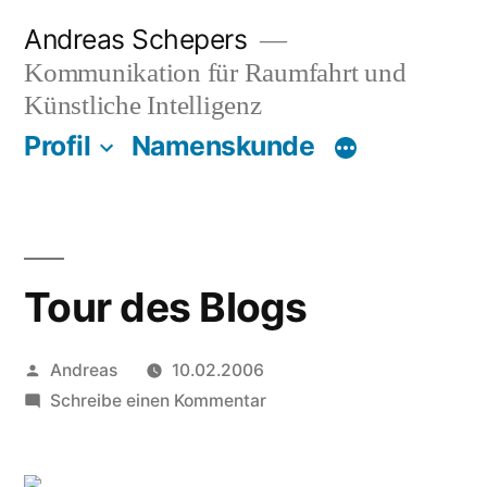
Zum
Andreas Schepers
Inhalt
Kommunikation für Raumfahrt und
springen
Künstliche Intelligenz
Profil
Namenskunde
Tour des Blogs
Veröffentlicht
Andreas
10.02.2006
von
zu
Schreibe einen Kommentar
Tour
des