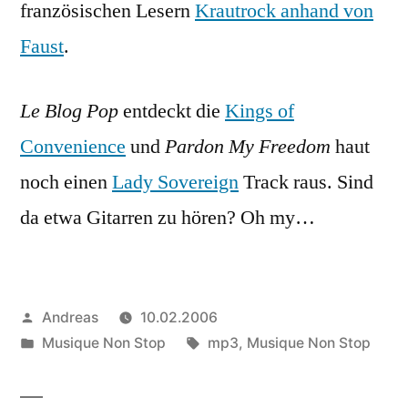
französischen Lesern
Krautrock anhand von
Faust
.
Le Blog Pop
entdeckt die
Kings of
Convenience
und
Pardon My Freedom
haut
noch einen
Lady Sovereign
Track raus. Sind
da etwa Gitarren zu hören? Oh my…
Veröffentlicht
Andreas
10.02.2006
von
Veröffentlicht
Schlagwörter:
Musique Non Stop
mp3
,
Musique Non Stop
in