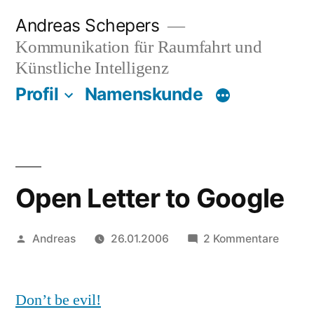
Zum
Andreas Schepers
Inhalt
Kommunikation für Raumfahrt und
springen
Künstliche Intelligenz
Profil
Namenskunde
Open Letter to Google
Veröffentlicht
zu
Andreas
26.01.2006
2 Kommentare
von
Open
Letter
Don’t be evil!
to