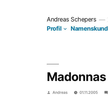
Zum
Inhalt
Andreas Schepers
springen
Profil
Namenskund
Madonnas
Veröffentlicht
Andreas
01.11.2005
von