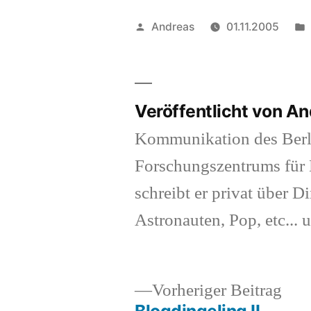
Veröffentlicht
Andreas
01.11.2005
von
Veröffentlicht von A
Kommunikation des Berl
Forschungszentrums für K
schreibt er privat über Di
Astronauten, Pop, etc... 
Vor
Vorheriger Beitrag
Beit
Blogdingeling II