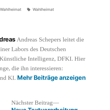
Veröffentlicht
Schlagwörter:
Wahlheimat
Wahlheimat
in
ndreas
Andreas Schepers leitet die
iner Labors des Deutschen
ünstliche Intelligenz, DFKI. Hier
nge, die ihn interessieren:
Mehr Beiträge anzeigen
und KI.
heriger
Nächster
Nächster Beitrag
rag:
Beitrag:
Neue Textverarbeitung