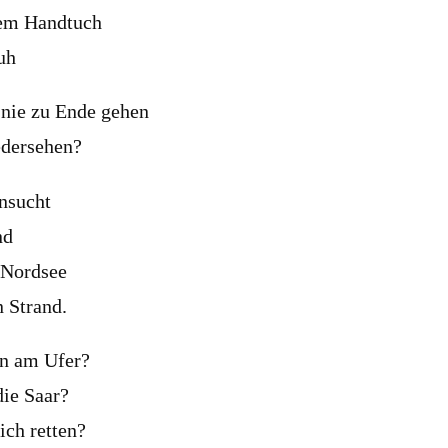
nem Handtuch
uh
 nie zu Ende gehen
edersehen?
nsucht
nd
e Nordsee
n Strand.
on am Ufer?
die Saar?
ich retten?