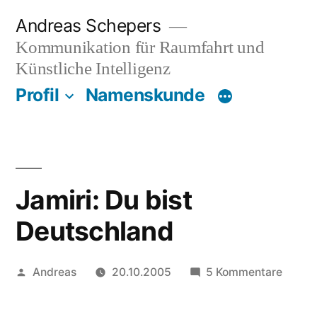
Zum
Andreas Schepers
Inhalt
Kommunikation für Raumfahrt und
springen
Künstliche Intelligenz
Profil
Namenskunde
Jamiri: Du bist
Deutschland
Veröffentlicht
zu
Andreas
20.10.2005
5 Kommentare
von
Jamiri
Du