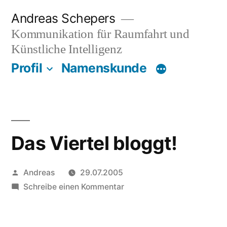
Zum
Andreas Schepers
Inhalt
Kommunikation für Raumfahrt und
springen
Künstliche Intelligenz
Profil
Namenskunde
Das Viertel bloggt!
Veröffentlicht
Andreas
29.07.2005
von
zu
Schreibe einen Kommentar
Das
Viertel