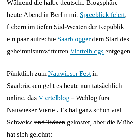
Während die halbe deutsche Blogsphäre
bloggt!
heute Abend in Berlin mit
Spreeblick feiert
,
fiebern im tiefen Süd-Westen der Republik
ein paar aufrechte
Saarblogger
dem Start des
geheimnisumwitterten
Viertelblogs
entgegen.
Pünktlich zum
Nauwieser Fest
in
Saarbrücken geht es heute nun tatsächlich
online, das
Viertelblog
– Weblog fürs
Nauwieser Viertel. Es hat ganz schön viel
Schweiss
und Tränen
gekostet, aber die Mühe
hat sich gelohnt: