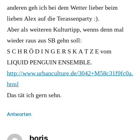
anderen geh ich bei dem Wetter lieber beim
lieben Alex auf die Terassenparty :).
Aber als weiteren Kulturtipp, wenns denn mal
wieder raus aus SB gehn soll:
S C H R Ö D I N G E R S K A T Z E vom
LIQUID PENGUIN ENSEMBLE.
http://www.urbanculture.de/3042+M58c31f9fc0a.
html
Das tät ich gern sehn.
Antworten
boris