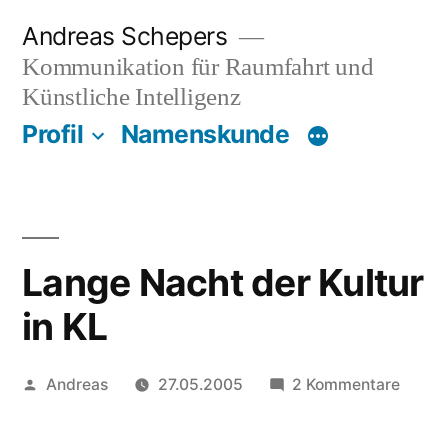
Zum
Andreas Schepers
Inhalt
Kommunikation für Raumfahrt und
springen
Künstliche Intelligenz
Profil
Namenskunde
Lange Nacht der Kultur
in KL
Veröffentlicht
zu
Andreas
27.05.2005
2 Kommentare
von
Lange
Nacht