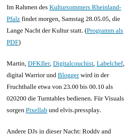
Im Rahmen des
Kultursommers Rheinland-
der
Kultur
Pfalz
findet morgen, Samstag 28.05.05, die
in
Lange Nacht der Kultur statt. (
Programm als
KL
PDF
)
Martin,
DFKIler
,
Digitalcouchist
,
Labelchef
,
digital Warrior und
Blogger
wird in der
Fruchthalle etwa von 23.00 bis 00.10 als
020200 die Turntables bedienen. Für Visuals
sorgen
Pixellab
und elvis.pressplay.
Andere DJs in dieser Nacht: Roddy and