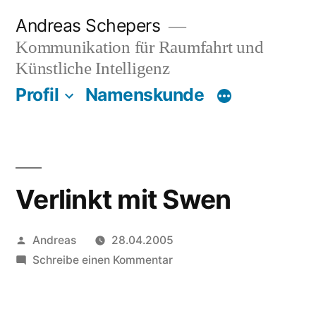
Zum
Andreas Schepers
Inhalt
Kommunikation für Raumfahrt und
springen
Künstliche Intelligenz
Profil
Namenskunde
Verlinkt mit Swen
Veröffentlicht
Andreas
28.04.2005
von
zu
Schreibe einen Kommentar
Verlinkt
mit