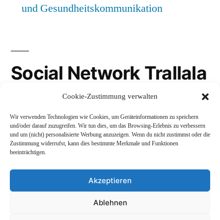
und Gesundheitskommunikation
Social Network Trallala
Cookie-Zustimmung verwalten
Gravatar
Wir verwenden Technologien wie Cookies, um Geräteinformationen zu speichern
LinkedIn
und/oder darauf zuzugreifen. Wir tun dies, um das Browsing-Erlebnis zu verbessern
und um (nicht) personalisierte Werbung anzuzeigen. Wenn du nicht zustimmst oder die
Mastodon
Zustimmung widerrufst, kann dies bestimmte Merkmale und Funktionen
beeinträchtigen.
Akzeptieren
Andreas Schepers
,
Stolz präsentiert von WordPress.
Ablehnen
Datenschutzerklärung
Profil
Namenskunde